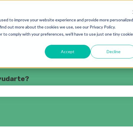
rar submenú de
used to improve your website experience and provide more personalize
find out more about the cookies we use, see our Privacy Policy.
Solicitud de ayuda
Ir al p
r to comply with your preferences, we'll have to use just one tiny cookie
Accept
Decline
yudarte?
o de búsqueda está vacío.