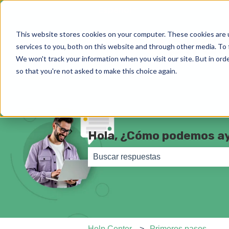
Español
Traducciones de Most
This website stores cookies on your computer. These cookies are 
services to you, both on this website and through other media. To 
We won't track your information when you visit our site. But in orde
so that you're not asked to make this choice again.
Hola, ¿Cómo podemos a
No hay sugerencias porque el camp
Help Center
Primeros pasos