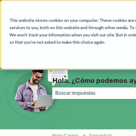
Español
Traducciones de Most
This website stores cookies on your computer. These cookies are 
services to you, both on this website and through other media. To 
We won't track your information when you visit our site. But in orde
so that you're not asked to make this choice again.
Hola, ¿Cómo podemos a
No hay sugerencias porque el camp
Help Center
Seguridad