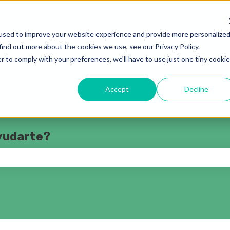
rar submenú de
used to improve your website experience and provide more personalize
find out more about the cookies we use, see our Privacy Policy.
Solicitud de ayuda
Ir al p
r to comply with your preferences, we'll have to use just one tiny cookie
Accept
Decline
yudarte?
o de búsqueda está vacío.