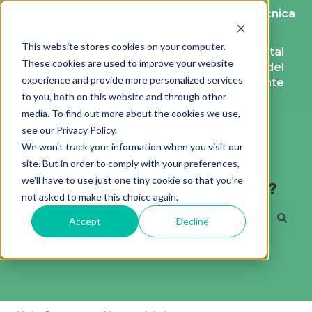
Español
Traducciones de Mostrar submenú de
Más asistencia técnica
This website stores cookies on your computer.
Solicitud
Ir al portal
These cookies are used to improve your website
de
del
experience and provide more personalized services
ayuda
cliente
to you, both on this website and through other
media. To find out more about the cookies we use,
see our Privacy Policy.
We won't track your information when you visit our
site. But in order to comply with your preferences,
we'll have to use just one tiny cookie so that you're
Hola, ¿Cómo podemos ayudarte?
not asked to make this choice again.
Accept
Decline
No hay sugerencias porque el campo de búsqueda está