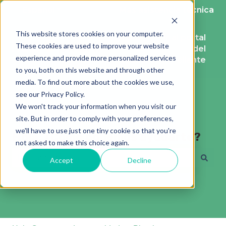
Español
Traducciones de Mostrar submenú de
Más asistencia técnica
This website stores cookies on your computer.
Solicitud
Ir al portal
These cookies are used to improve your website
de
del
experience and provide more personalized services
ayuda
cliente
to you, both on this website and through other
media. To find out more about the cookies we use,
see our Privacy Policy.
We won't track your information when you visit our
site. But in order to comply with your preferences,
we'll have to use just one tiny cookie so that you're
Hola, ¿Cómo podemos ayudarte?
not asked to make this choice again.
Accept
Decline
No hay sugerencias porque el campo de búsqueda está