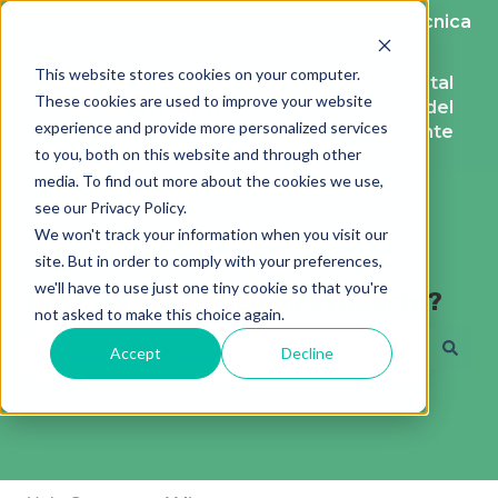
Español
Traducciones de Mostrar submenú de
Más asistencia técnica
This website stores cookies on your computer.
Solicitud
Ir al portal
These cookies are used to improve your website
de
del
experience and provide more personalized services
ayuda
cliente
to you, both on this website and through other
media. To find out more about the cookies we use,
see our Privacy Policy.
We won't track your information when you visit our
site. But in order to comply with your preferences,
we'll have to use just one tiny cookie so that you're
Hola, ¿Cómo podemos ayudarte?
not asked to make this choice again.
Accept
Decline
No hay sugerencias porque el campo de búsqueda está