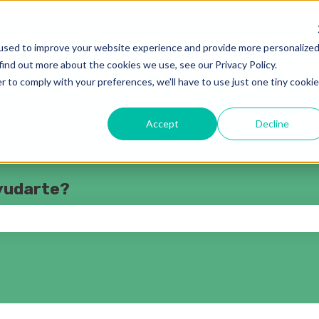
rar submenú de
used to improve your website experience and provide more personalize
find out more about the cookies we use, see our Privacy Policy.
Solicitud de ayuda
Ir al p
r to comply with your preferences, we'll have to use just one tiny cookie
Accept
Decline
yudarte?
o de búsqueda está vacío.