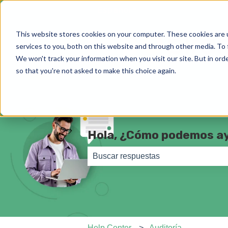
Español
Traducciones de Most
This website stores cookies on your computer. These cookies are 
services to you, both on this website and through other media. To 
We won't track your information when you visit our site. But in orde
so that you're not asked to make this choice again.
Hola, ¿Cómo podemos a
No hay sugerencias porque el camp
Help Center
Auditoría