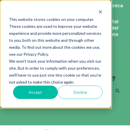
Español
Traducciones de Mostrar submenú de
Más asistencia técnica
This website stores cookies on your computer.
Solicitud
Ir al portal
These cookies are used to improve your website
de
del
experience and provide more personalized services
ayuda
cliente
to you, both on this website and through other
media. To find out more about the cookies we use,
see our Privacy Policy.
We won't track your information when you visit our
site. But in order to comply with your preferences,
we'll have to use just one tiny cookie so that you're
Hola, ¿Cómo podemos ayudarte?
not asked to make this choice again.
Accept
Decline
No hay sugerencias porque el campo de búsqueda está